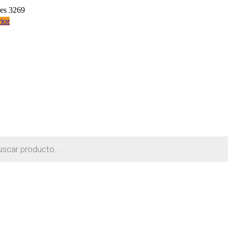
res 3269
ior