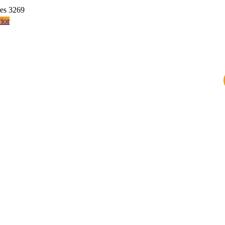
res 3269
ior