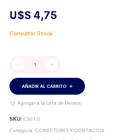
U$S
4,75
Abrazadera
-
+
para
caño
1
1/4"
AÑADIR AL CARRITO
para
toma
Agregar a la Lista de Deseos
de
tierra
cantidad
SKU:
C561.3
Categoría:
CONECTORES Y CONTACTOS