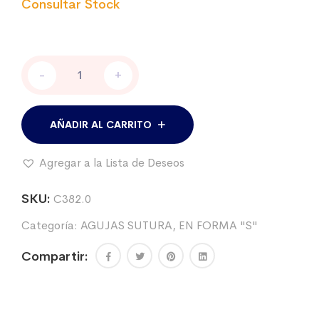
Aguja
-
+
para
sutura
en
ESE
AÑADIR AL CARRITO
,
largo
Agregar a la Lista de Deseos
8
cm.
-
SKU:
C382.0
Docena
Categoría:
AGUJAS SUTURA, EN FORMA "S"
cantidad
Compartir: