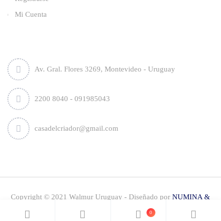
Mi Cuenta
Contacto
Av. Gral. Flores 3269, Montevideo - Uruguay
2200 8040 - 091985043
casadelcriador@gmail.com
Copyright © 2021 Walmur Uruguay - Diseñado por
NUMINA &
Sebastian Carbonell
-Todos los derechos reservados
0