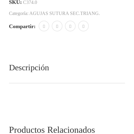
mm.
SKU:
C374.0
-
Categoría:
AGUJAS SUTURA SEC.TRIANG.
Docena
cantidad
Compartir:
Descripción
Productos Relacionados