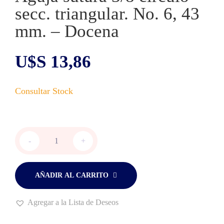
secc. triangular. No. 6, 43
mm. – Docena
U$S
13,86
Aguja
-
+
sutura
3/8
circulo
secc.
AÑADIR AL CARRITO
triangular.
No.
Agregar a la Lista de Deseos
6,
43