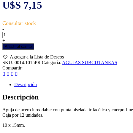
U$S
7,15
AGUJAS
-
SUBCUTÁNEAS
10x15
+
PABELLÓN
Añadir al carrito
REDONDO
x12
Agregar a la Lista de Deseos
-
SKU:
0014.1015PR
Categoría:
AGUJAS SUBCUTANEAS
WALMUR
Compartir:
cantidad
Descripción
Descripción
Aguja de acero inoxidable con punta biselada trifacética y cuerpo L
Caja por 12 unidades.
10 x 15mm.