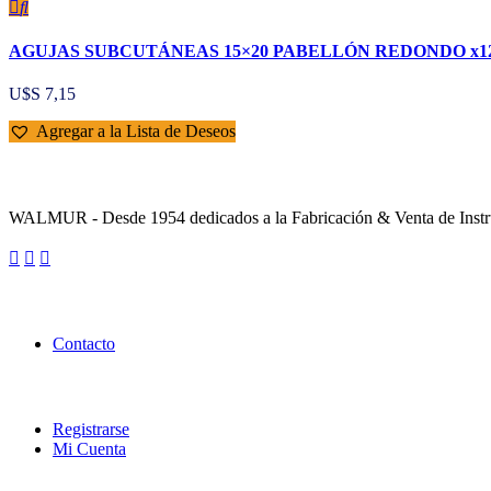
AGUJAS SUBCUTÁNEAS 15×20 PABELLÓN REDONDO x1
U$S
7,15
Agregar a la Lista de Deseos
Sobre la Empresa
WALMUR - Desde 1954 dedicados a la Fabricación & Venta de Instru
Enlaces Utiles
Contacto
Categorías
Registrarse
Mi Cuenta
Contacto