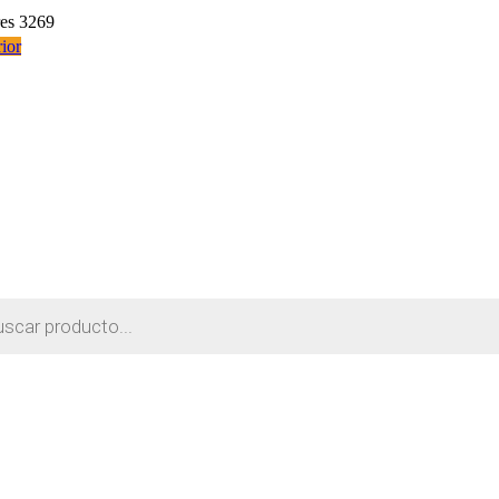
res 3269
ior