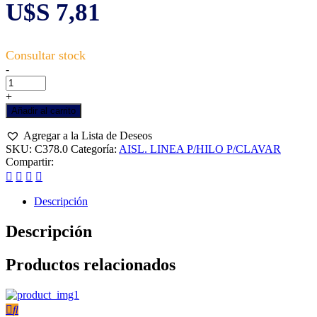
U$S
7,81
Aislador
-
línea
Walmur,
+
modelo
Añadir al carrito
"W".
x
Agregar a la Lista de Deseos
25
SKU:
C378.0
Categoría:
AISL. LINEA P/HILO P/CLAVAR
cantidad
Compartir:
Descripción
Descripción
Productos relacionados