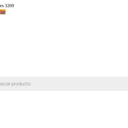
res 3269
ior