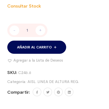
Aislador
-
+
linea
Walmur
regulable
p/varilla
AÑADIR AL CARRITO
-
Tipo
Agregar a la Lista de Deseos
W.
Unidad
cantidad
SKU:
C246.6
Categoría:
AISL. LINEA DE ALTURA REG.
Compartir: