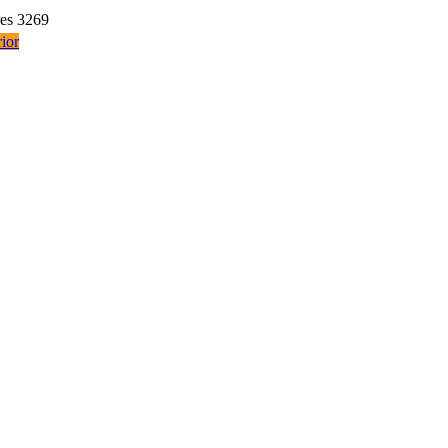
res 3269
ior