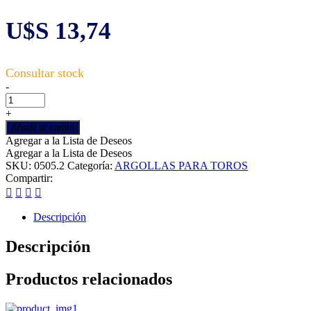
U$S
13,74
Argolla
-
de
bronce
+
p/terneros
Añadir al carrito
47
Agregar a la Lista de Deseos
x
Agregar a la Lista de Deseos
8
SKU:
0505.2
Categoría:
ARGOLLAS PARA TOROS
mm.,
Compartir:
removible
cantidad
Descripción
Descripción
Productos relacionados