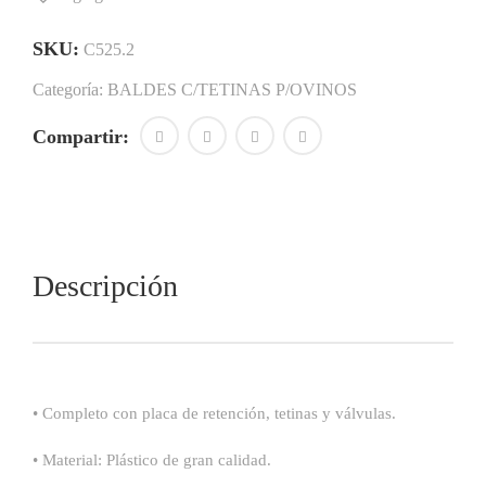
PARA
CORDEROS
cantidad
SKU:
C525.2
Categoría:
BALDES C/TETINAS P/OVINOS
Compartir:
Descripción
• Completo con placa de retención, tetinas y válvulas.
• Material: Plástico de gran calidad.