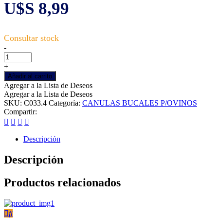
U$S
8,99
Canula
-
con
oliva
+
lanar,
Añadir al carrito
adapta
Agregar a la Lista de Deseos
cono
Agregar a la Lista de Deseos
luer-
SKU:
C033.4
Categoría:
CANULAS BUCALES P/OVINOS
lock
Compartir:
cantidad
Descripción
Descripción
Productos relacionados