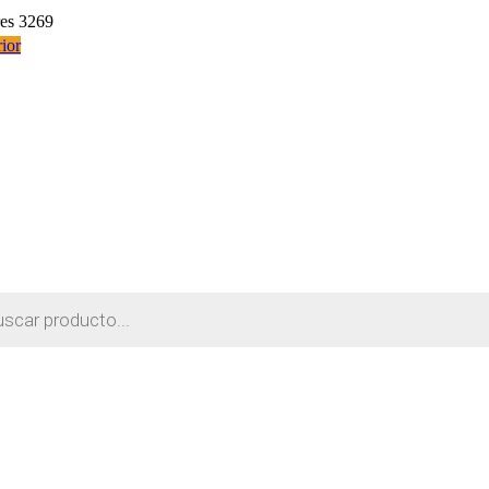
res 3269
ior