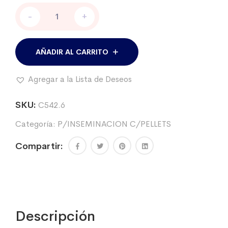
Cánula
-
+
plástica
para
inseminar
vacunos
AÑADIR AL CARRITO
c/cono
luer
Agregar a la Lista de Deseos
x
25
cantidad
SKU:
C542.6
Categoría:
P/INSEMINACION C/PELLETS
Compartir:
Descripción