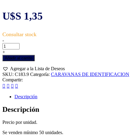
U$S
1,35
CARAVANA
-
ALLFLEX
N°7
+
MAXI
Añadir al carrito
GRANDE
–
Agregar a la Lista de Deseos
NARANJA
SKU:
C183.9
Categoría:
CARAVANAS DE IDENTIFICACION
cantidad
Compartir:
Descripción
Descripción
Precio por unidad.
Se venden mínimo 50 unidades.