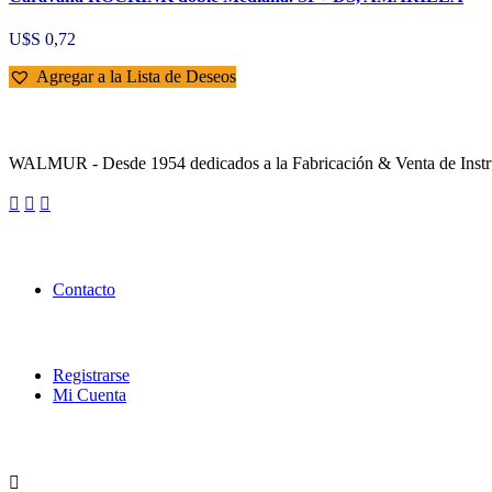
U$S
0,72
Agregar a la Lista de Deseos
Sobre la Empresa
WALMUR - Desde 1954 dedicados a la Fabricación & Venta de Instru
Enlaces Utiles
Contacto
Categorías
Registrarse
Mi Cuenta
Contacto