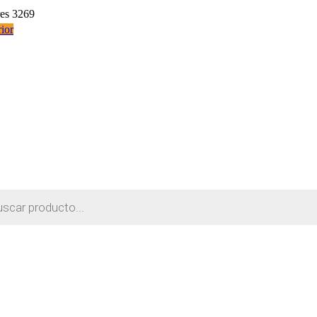
res 3269
ior