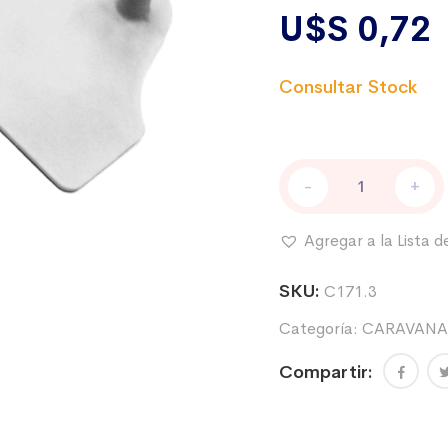
U$S
0,72
Caravana
-
+
ROCKINK
Doble
Mediana
Agregar a la Lista 
-
SF+DS
SKU:
C171.3
-
BLANCO
Categoría:
CARAVANAS
cantidad
Compartir: