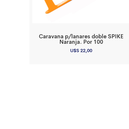
Caravana p/lanares doble SPIKE
Naranja. Por 100
U$S
22,00
Sobre La Empresa
E