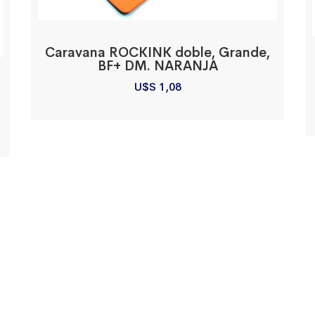
Caravana ROCKINK doble, Grande,
BF+ DM. NARANJA
U$S
1,08
nlaces Utiles
Categorías