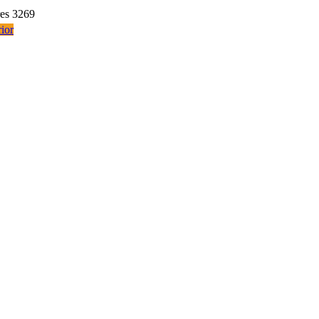
res 3269
ior