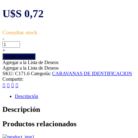
U$S
0,72
Caravana
-
ROCKINK
doble
+
Mediana.
Añadir al carrito
SF+
Agregar a la Lista de Deseos
DS,
Agregar a la Lista de Deseos
VERDE
SKU:
C171.6
Categoría:
CARAVANAS DE IDENTIFICACION
cantidad
Compartir:
Descripción
Descripción
Productos relacionados