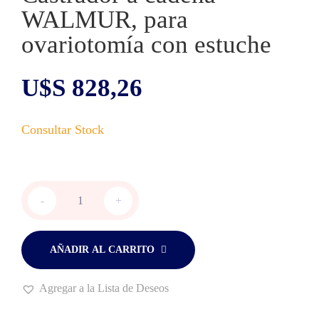
WALMUR, para
ovariotomía con estuche
U$S
828,26
Castrador
-
+
a
cadena
WALMUR,
para
AÑADIR AL CARRITO
ovariotomía
con
Agregar a la Lista de Deseos
estuche
cantidad