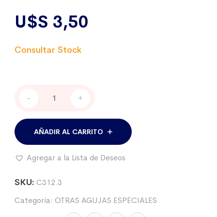
U$S
3,50
CATETER
-
+
INTRAVENOSO
JELCO
14G
x
AÑADIR AL CARRITO
50mm.
cantidad
Agregar a la Lista de Deseos
SKU:
C312.3
Categoría:
OTRAS AGUJAS ESPECIALES