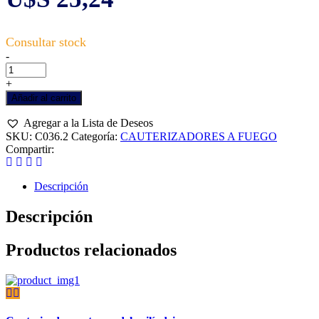
Cauterizador
-
modelo
tipo
+
martillo.
Añadir al carrito
cantidad
Agregar a la Lista de Deseos
SKU:
C036.2
Categoría:
CAUTERIZADORES A FUEGO
Compartir:
Descripción
Descripción
Productos relacionados