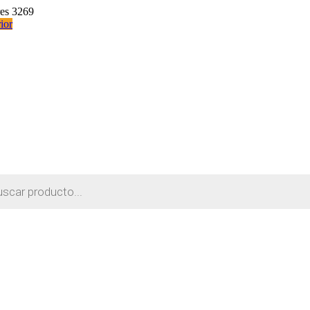
res 3269
ior