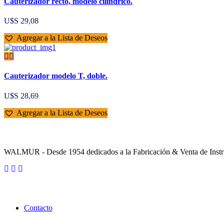
Cauterizador recto, modelo cilíndrico.
U$S
29,08
Agregar a la Lista de Deseos
Cauterizador modelo T, doble.
U$S
28,69
Agregar a la Lista de Deseos
Sobre la Empresa
WALMUR - Desde 1954 dedicados a la Fabricación & Venta de Instru
Enlaces Utiles
Contacto