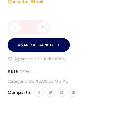
Cepillo
-
+
escurridor,
de
metal
y
AÑADIR AL CARRITO
goma.
Mango
Agregar a la Lista de Deseos
plástico.
cantidad
SKU:
C396.1
Categoría:
CEPILLOS DE METAL
Compartir: