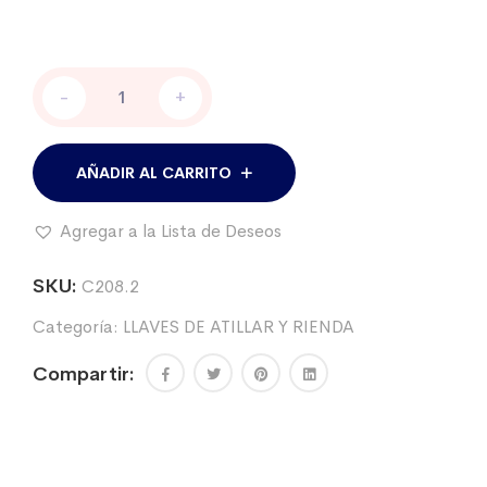
Conjunto
-
+
alambrador:Llave+Traba
tijera+Llave
p/alambre
cantidad
AÑADIR AL CARRITO
Agregar a la Lista de Deseos
SKU:
C208.2
Categoría:
LLAVES DE ATILLAR Y RIENDA
Compartir: