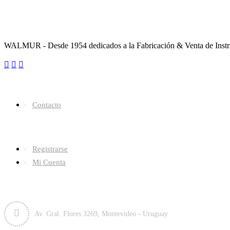
Sobre la Empresa
WALMUR - Desde 1954 dedicados a la Fabricación & Venta de Instru
Enlaces Utiles
Contacto
Categorías
Registrarse
Mi Cuenta
Contacto
Av. Gral. Flores 3269, Montevideo - Uruguay