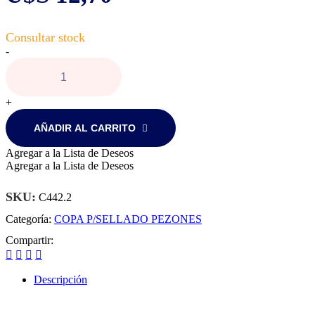
Copa
-
para
sellado
de
pezones,
+
sin
retorno.
AÑADIR AL CARRITO
cantidad
Agregar a la Lista de Deseos
Agregar a la Lista de Deseos
SKU:
C442.2
Categoría:
COPA P/SELLADO PEZONES
Compartir:
Descripción