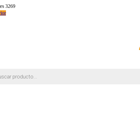
res 3269
ior