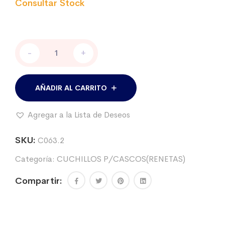
Cuchillo
-
+
para
cascos
(reneta),
mango
AÑADIR AL CARRITO
madera,
Derecha.
Agregar a la Lista de Deseos
cantidad
SKU:
C063.2
Categoría:
CUCHILLOS P/CASCOS(RENETAS)
Compartir: