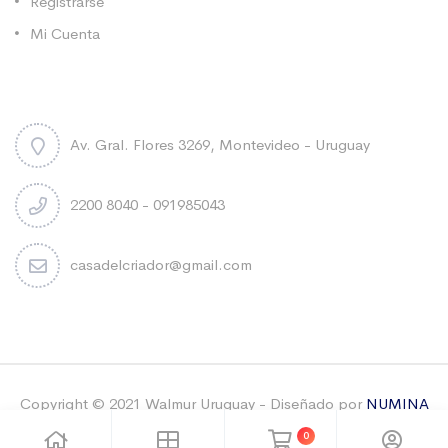
Registrarse
Mi Cuenta
Contacto
Av. Gral. Flores 3269, Montevideo - Uruguay
2200 8040 - 091985043
casadelcriador@gmail.com
Copyright © 2021 Walmur Uruguay - Diseñado por
NUMINA
& Sebastian Carbonell
-Todos los derechos reservados
0