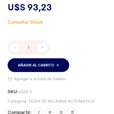
U$S
93,23
Dosificador
-
+
Automático
Dos
y
Vac
AÑADIR AL CARRITO
20,
20
Agregar a la Lista de Deseos
ml.
Kit
con
SKU:
0365.0
accesorios
Categoría:
DOSIF DE RECARGA AUTOMATICA
cantidad
Compartir: