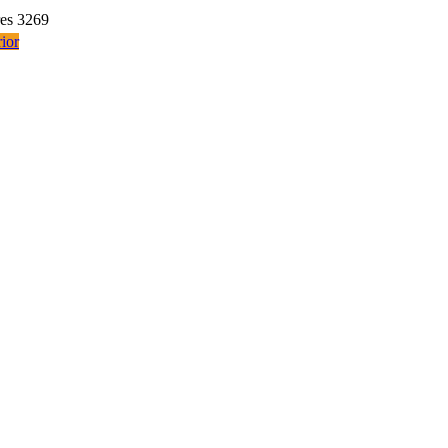
res 3269
ior