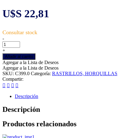
U$S
22,81
Escobillon
-
cerdas
plastico
+
42cm
Añadir al carrito
SIN
Agregar a la Lista de Deseos
cabo
Agregar a la Lista de Deseos
cantidad
SKU:
C399.0
Categoría:
RASTRILLOS, HORQUILLAS
Compartir:
Descripción
Descripción
Productos relacionados