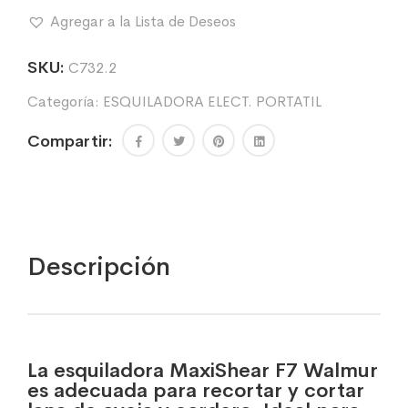
-
Agregar a la Lista de Deseos
220V
-
POTENCIA
SKU:
C732.2
380W
Categoría:
ESQUILADORA ELECT. PORTATIL
cantidad
Compartir:
Descripción
La esquiladora MaxiShear F7 Walmur
es adecuada para recortar y cortar