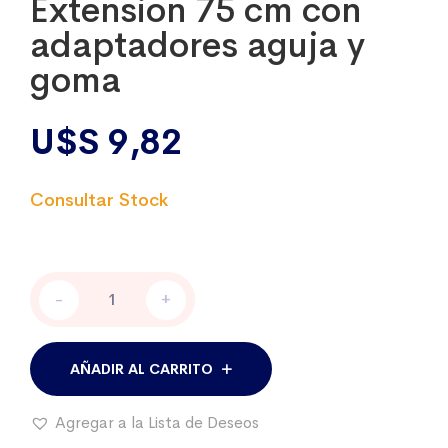
Extension 75 cm con
adaptadores aguja y
goma
U$S
9,82
Extension
-
+
75
cm
con
adaptadores
AÑADIR AL CARRITO
aguja
y
Agregar a la Lista de Deseos
goma