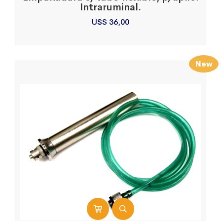
Intraruminal.
U$S
36,00
New