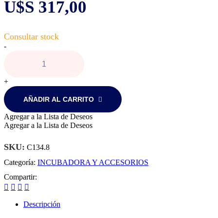
U$S
317,00
Incubadora
-
automatica
Covatutto
ECO
24
+
huevos
cantidad
AÑADIR AL CARRITO
Agregar a la Lista de Deseos
Agregar a la Lista de Deseos
SKU:
C134.8
Categoría:
INCUBADORA Y ACCESORIOS
Compartir:
Descripción