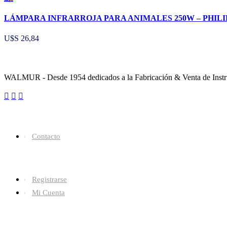
LÁMPARA INFRARROJA PARA ANIMALES 250W – PHILI
U$S
26,84
Sobre la Empresa
WALMUR - Desde 1954 dedicados a la Fabricación & Venta de Instru
Enlaces Utiles
Contacto
Categorías
Registrarse
Mi Cuenta
Contacto