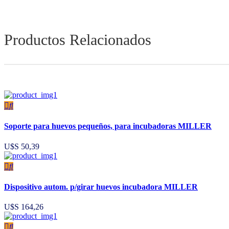
Productos Relacionados
Soporte para huevos pequeños, para incubadoras MILLER
U$S
50,39
Dispositivo autom. p/girar huevos incubadora MILLER
U$S
164,26