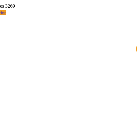
res 3269
ior