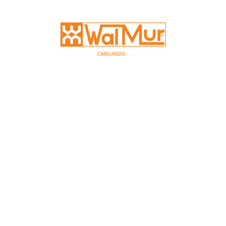
New
New
Jeringa de mano, capacidad 20 ml..
U$S
14,29