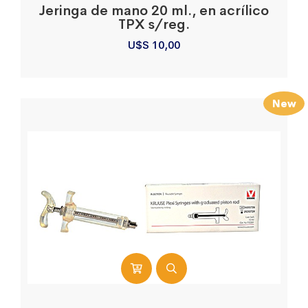
Jeringa de mano 20 ml., en acrílico
TPX s/reg.
U$S
10,00
New