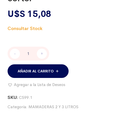
U$S
15,08
Mamadera
-
+
plástica
WM
2
lt.,
AÑADIR AL CARRITO
Con
chupete
Agregar a la Lista de Deseos
corto.
cantidad
SKU:
C599.1
Categoría:
MAMADERAS 2 Y 3 LITROS