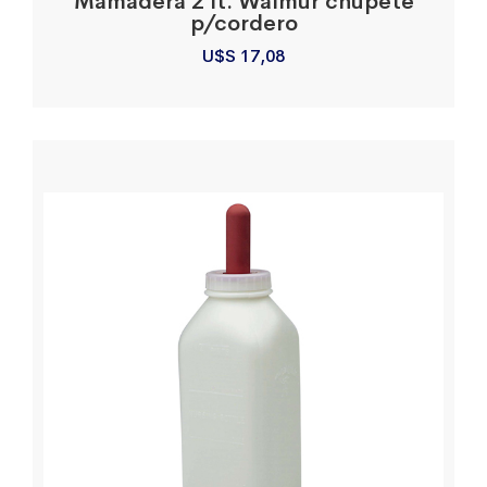
Mamadera 2 lt. Walmur chupete
p/cordero
U$S
17,08