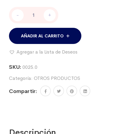
Mango
-
+
porta
aguja
para
extraccion
AÑADIR AL CARRITO
sangre
cantidad
Agregar a la Lista de Deseos
SKU:
0025.0
Categoría:
OTROS PRODUCTOS
Compartir:
Descripción