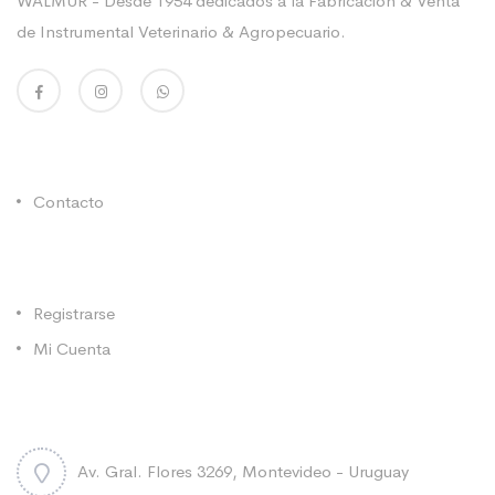
WALMUR - Desde 1954 dedicados a la Fabricación & Venta
de Instrumental Veterinario & Agropecuario.
Enlaces Utiles
Contacto
Categorías
Registrarse
Mi Cuenta
Contacto
Av. Gral. Flores 3269, Montevideo - Uruguay