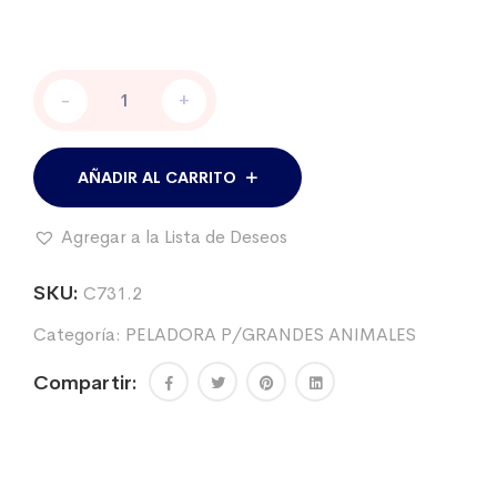
Peladora
-
+
Walmur
DC
FastClip,
12
AÑADIR AL CARRITO
volts.
Batería
Agregar a la Lista de Deseos
recargable
cantidad
SKU:
C731.2
Categoría:
PELADORA P/GRANDES ANIMALES
Compartir: