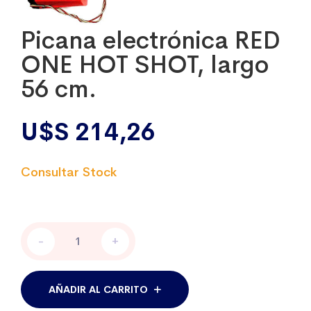
Picana electrónica RED
ONE HOT SHOT, largo
56 cm.
U$S
214,26
Picana
-
+
electrónica
RED
ONE
HOT
AÑADIR AL CARRITO
SHOT,