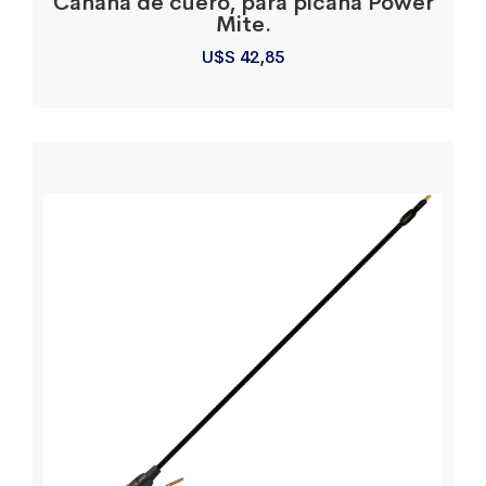
Canana de cuero, para picana Power
Mite.
U$S
42,85