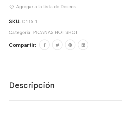
largo
Agregar a la Lista de Deseos
56
cm.
cantidad
SKU:
C115.1
Categoría:
PICANAS HOT SHOT
Compartir:
Descripción