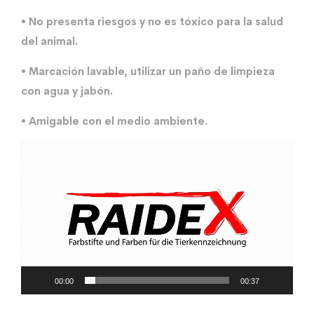
• No presenta riesgos y no es tóxico para la salud
del animal.
• Marcación lavable, utilizar un paño de limpieza
con agua y jabón.
• Amigable con el medio ambiente.
Reproductor
de
vídeo
00:00
00:37