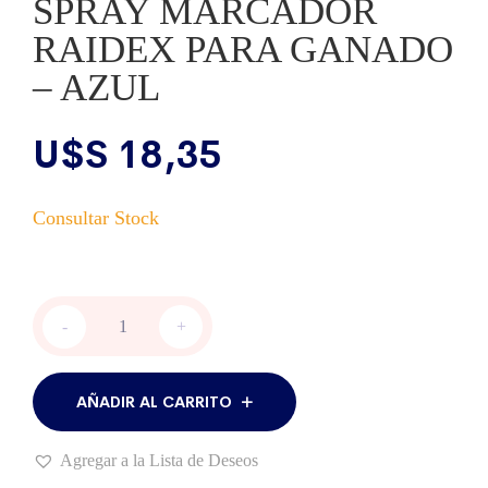
SPRAY MARCADOR
RAIDEX PARA GANADO
– AZUL
U$S
18,35
SPRAY
-
+
MARCADOR
RAIDEX
PARA
GANADO
AÑADIR AL CARRITO
-
AZUL
Agregar a la Lista de Deseos
cantidad