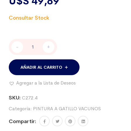
U$S
49,89
Pintura
-
+
RAIDEX
p/ganado
a
gatillo
AÑADIR AL CARRITO
VIOLETA
1
Agregar a la Lista de Deseos
Lt.
cantidad
SKU:
C272.4
Categoría:
PINTURA A GATILLO VACUNOS
Compartir: