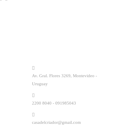
Contacto
Av. Gral. Flores 3269, Montevideo -
Uruguay
2200 8040 - 091985043
casadelcriador@gmail.com