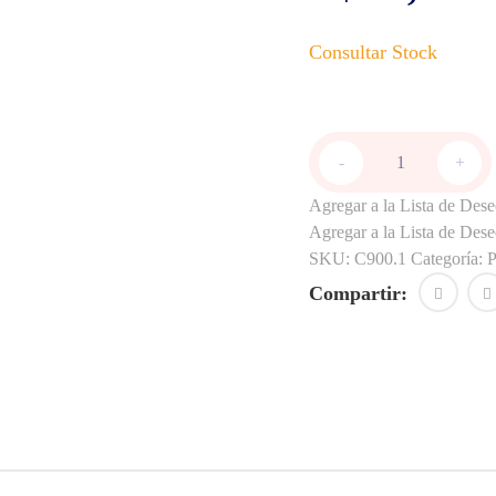
Pique
-
+
plástico
de
Agregar a la Lista de Dese
1,20m.
Agregar a la Lista de Dese
-
SKU:
C900.1
Categoría:
8
soportes
Compartir:
para
hilo
o
cinta.
c/u.
cantidad