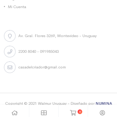
Mi Cuenta
Contacto
Av. Gral. Flores 3269, Montevideo - Uruguay
2200 8040 - 091985043
casadelcriador@gmail.com
Copyright © 2021 Walmur Uruguay - Diseñado por
NUMINA
& Sebastian Carbonell
-Todos los derechos reservados
0