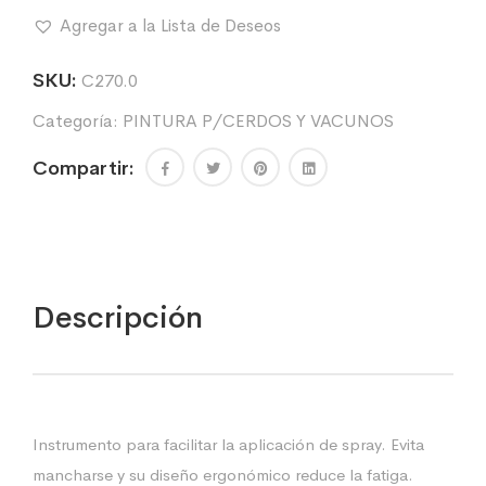
&
Agregar a la Lista de Deseos
STOCK
MARKER
cantidad
SKU:
C270.0
Categoría:
PINTURA P/CERDOS Y VACUNOS
Compartir:
Descripción
Instrumento para facilitar la aplicación de spray. Evita
mancharse y su diseño ergonómico reduce la fatiga.