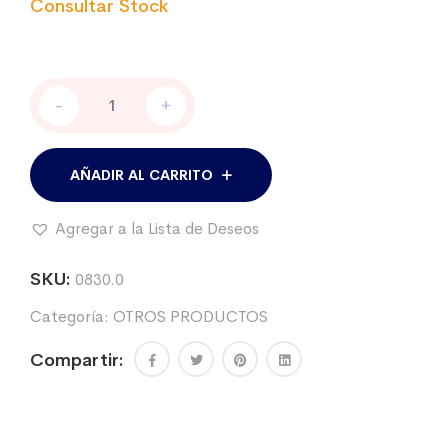
Sonda
-
+
Naso-
Esofágica
11
mm.
AÑADIR AL CARRITO
x
2,40
Agregar a la Lista de Deseos
mt.,
p/potrillos
cantidad
SKU:
0830.0
Categoría:
OTROS PRODUCTOS
Compartir: