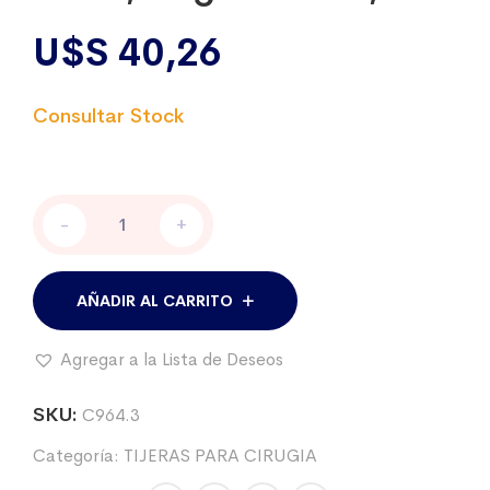
U$S
40,26
Tijera
-
+
quirúrgica
Mayo,
recta,
largo
AÑADIR AL CARRITO
23
cm.,
Agregar a la Lista de Deseos
cantidad
SKU:
C964.3
Categoría:
TIJERAS PARA CIRUGIA