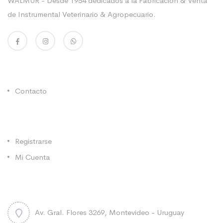
WALMUR - Desde 1954 dedicados a la Fabricación & Venta
de Instrumental Veterinario & Agropecuario.
Enlaces Utiles
Contacto
Categorías
Registrarse
Mi Cuenta
Contacto
Av. Gral. Flores 3269, Montevideo - Uruguay