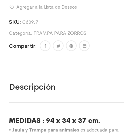
ANIMALES
Agregar a la Lista de Deseos
PLEGABLE
-
TAMAÑO
SKU:
C609.7
MEDIANO
Categoría:
TRAMPA PARA ZORROS
cantidad
Compartir:
Descripción
MEDIDAS : 94 x 34 x 37 cm.
• Jaula y Trampa para animales
es adecuada para