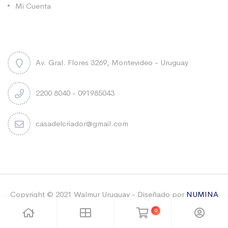
Mi Cuenta
Contacto
Av. Gral. Flores 3269, Montevideo - Uruguay
2200 8040 - 091985043
casadelcriador@gmail.com
Copyright © 2021 Walmur Uruguay - Diseñado por
NUMINA
& Sebastian Carbonell
-Todos los derechos reservados
0