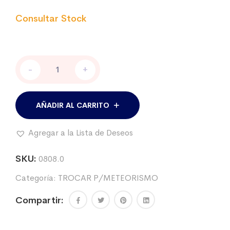
Trocar
-
+
de
metal
con
2
AÑADIR AL CARRITO
vainas,
de
Agregar a la Lista de Deseos
6
mm.
x
SKU:
0808.0
90
Categoría:
TROCAR P/METEORISMO
mm.
cantidad
Compartir: