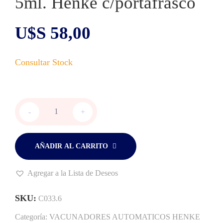
5ml. Henke c/portafrasco
U$S
58,00
Vacunador
-
+
aut.
Ecomatic
5ml.
Henke
AÑADIR AL CARRITO
c/portafrasco
cantidad
Agregar a la Lista de Deseos
SKU:
C033.6
Categoría:
VACUNADORES AUTOMATICOS HENKE