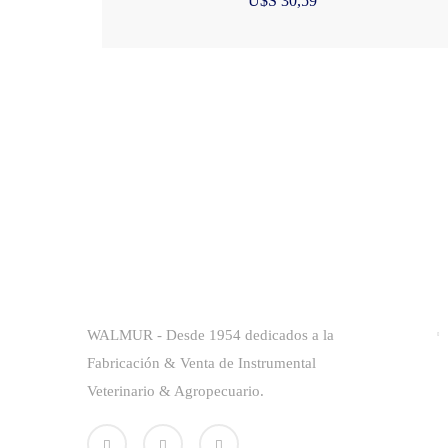
U$S
30,59
Sobre La Empresa
E
WALMUR - Desde 1954 dedicados a la
Fabricación & Venta de Instrumental
Veterinario & Agropecuario.