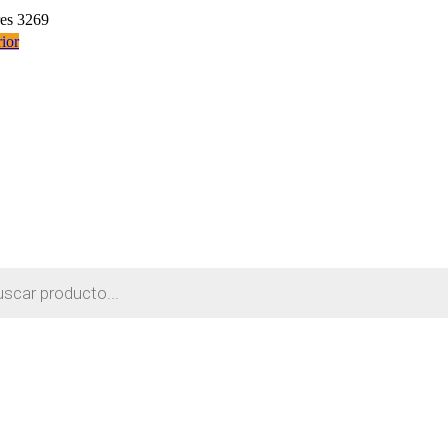
res 3269
ior