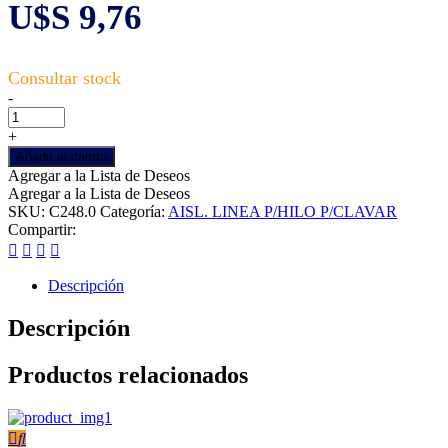
U$S
9,76
Aislador
-
línea
Walmur
+
Roldana
Añadir al carrito
c/clavo
Agregar a la Lista de Deseos
bolsa
Agregar a la Lista de Deseos
x
SKU:
C248.0
Categoría:
AISL. LINEA P/HILO P/CLAVAR
50
Compartir:
cantidad
Descripción
Descripción
Productos relacionados