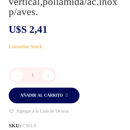
vertical,poliamida/ac.inox
p/aves.
U$S
2,41
Bebedero
-
+
aut.
vertical,poliamida/ac.inox
p/aves.
cantidad
AÑADIR AL CARRITO
Agregar a la Lista de Deseos
SKU:
C501.9