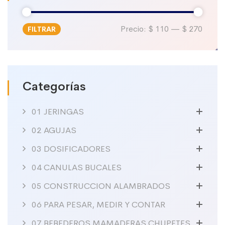
Precio:
$ 110
—
$ 270
FILTRAR
Precio
Precio
mínimo
máximo
Categorías
01 JERINGAS
02 AGUJAS
03 DOSIFICADORES
04 CANULAS BUCALES
05 CONSTRUCCION ALAMBRADOS
06 PARA PESAR, MEDIR Y CONTAR
07 BEBEDEROS MAMADERAS CHUPETES