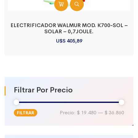
ELECTRIFICADOR WALMUR MOD. K700-SOL –
SOLAR – 0,7JOULE.
U$S
405,89
Filtrar Por Precio
Precio:
$ 19.480
—
$ 36.860
FILTRAR
Precio
Precio
mínimo
máximo