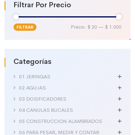
Filtrar Por Precio
Precio:
$ 20
—
$ 1.000
FILTRAR
Precio
Precio
mínimo
máximo
Categorías
01 JERINGAS
02 AGUJAS
03 DOSIFICADORES
04 CANULAS BUCALES
05 CONSTRUCCION ALAMBRADOS
06 PARA PESAR, MEDIR Y CONTAR