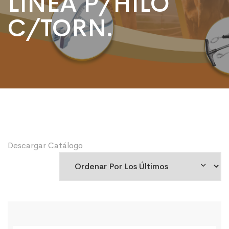
LINEA P/HILO
C/TORN.
Descargar Catálogo