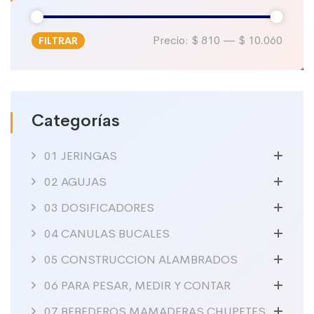
Precio:
$ 810
—
$ 10.060
FILTRAR
Precio
Precio
mínimo
máximo
Categorías
01 JERINGAS
02 AGUJAS
03 DOSIFICADORES
04 CANULAS BUCALES
05 CONSTRUCCION ALAMBRADOS
06 PARA PESAR, MEDIR Y CONTAR
07 BEBEDEROS MAMADERAS CHUPETES